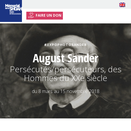
FAIRE UN DON
ACCUEIL
EXPOSITION
#EXPOPHOTOSANDER
ÉVÉNEMENTS
August Sander
RESSOURCES
Persécutés/persécuteurs, des
ENSEIGNANTS
Hommes du XXe siècle
INFOS PRATIQUES
du 8 mars au 15 novembre 2018