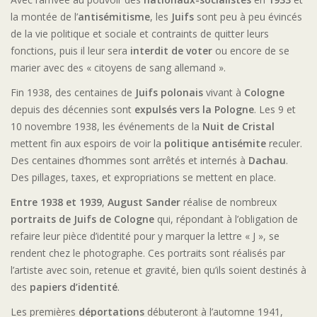
la montée de l’
antisémitisme
, les
Juifs
sont peu à peu évincés
de la vie politique et sociale et contraints de quitter leurs
fonctions, puis il leur sera
interdit de voter
ou encore de se
marier avec des « citoyens de sang allemand ».
Fin 1938, des centaines de
Juifs polonais
vivant à
Cologne
depuis des décennies sont
expulsés vers la Pologne
. Les 9 et
10 novembre 1938, les événements de la
Nuit de Cristal
mettent fin aux espoirs de voir la
politique antisémite
reculer.
Des centaines d’hommes sont arrêtés et internés à
Dachau
.
Des pillages, taxes, et expropriations se mettent en place.
Entre 1938 et 1939
,
August Sander
réalise de nombreux
portraits de Juifs de Cologne
qui, répondant à l’obligation de
refaire leur pièce d’identité pour y marquer la lettre « J », se
rendent chez le photographe. Ces portraits sont réalisés par
l’artiste avec soin, retenue et gravité, bien qu’ils soient destinés à
des
papiers d’identité
.
Les premières
déportations
débuteront à l’automne 1941,