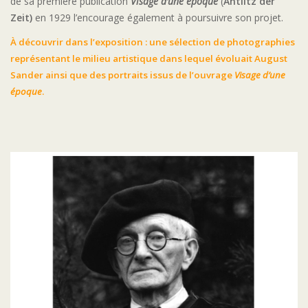
de sa première publication
Visage d’une époque
(
Antlitz der
Zeit)
en 1929 l’encourage également à poursuivre son projet.
À découvrir dans l’exposition : une sélection de photographies
représentant le milieu artistique dans lequel évoluait August
Sander ainsi que des portraits issus de l’ouvrage
Visage d’une
époque
.