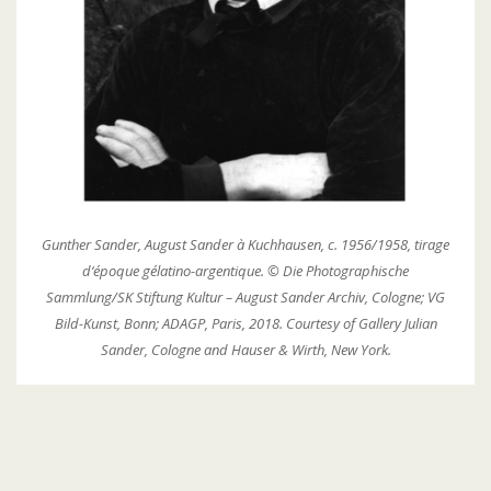
Gunther Sander, August Sander à Kuchhausen, c. 1956/1958, tirage
d‘époque gélatino-argentique. © Die Photographische
Sammlung/SK Stiftung Kultur – August Sander Archiv, Cologne; VG
Bild-Kunst, Bonn; ADAGP, Paris, 2018. Courtesy of Gallery Julian
Sander, Cologne and Hauser & Wirth, New York.