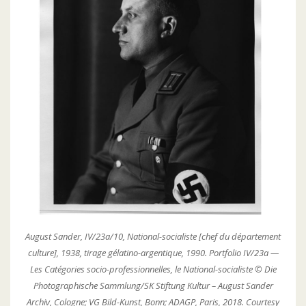
August Sander, IV/23a/10, National-socialiste [chef du département
culture], 1938, tirage gélatino-argentique, 1990. Portfolio IV/23a —
Les Catégories socio-professionnelles, le National-socialiste © Die
Photographische Sammlung/SK Stiftung Kultur – August Sander
Archiv, Cologne; VG Bild-Kunst, Bonn; ADAGP, Paris, 2018. Courtesy