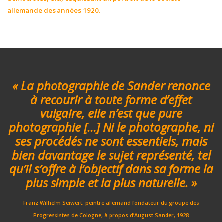
allemande des années 1920.
« La photographie de Sander renonce
à recourir à toute forme d’effet
vulgaire, elle n’est que pure
photographie […] Ni le photographe, ni
ses procédés ne sont essentiels, mais
bien davantage le sujet représenté, tel
qu’il s’offre à l’objectif dans sa forme la
plus simple et la plus naturelle. »
Franz Wilhelm Seiwert, peintre allemand fondateur du groupe des
Progressistes de Cologne, à propos d’August Sander, 1928