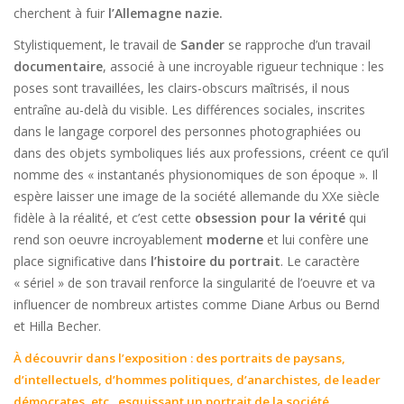
cherchent à fuir
l’Allemagne nazie.
Stylistiquement, le travail de
Sander
se rapproche d’un travail
documentaire
,
associé à une incroyable rigueur technique : les
poses sont travaillées, les clairs-obscurs maîtrisés, il nous
entraîne au-delà du visible. Les différences sociales, inscrites
dans le langage corporel des personnes photographiées ou
dans des objets symboliques liés aux professions, créent ce qu’il
nomme des « instantanés physionomiques de son époque ». Il
espère laisser une image de la société allemande du XXe siècle
fidèle à la réalité, et c’est cette
obsession pour la vérité
qui
rend son oeuvre incroyablement
moderne
et lui confère une
place significative dans
l’histoire du portrait
. Le caractère
« sériel » de son travail renforce la singularité de l’oeuvre et va
influencer de nombreux artistes comme Diane Arbus ou Bernd
et Hilla Becher.
À découvrir dans l’exposition : des portraits de paysans,
d’intellectuels, d’hommes politiques, d’anarchistes, de leader
démocrates, etc., esquissant un portrait de la société