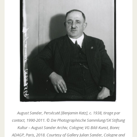
August Sander, Persécuté [Benjamin Katz], c. 1938, tirage par
contact, 1990-2011. © Die Photographische Sammlung/SK Stiftung
Kultur – August Sander Archiv, Cologne; VG Bild-Kunst, Bonn;
ADAGP, Paris, 2018. Courtesy of Gallery Julian Sander, Cologne and