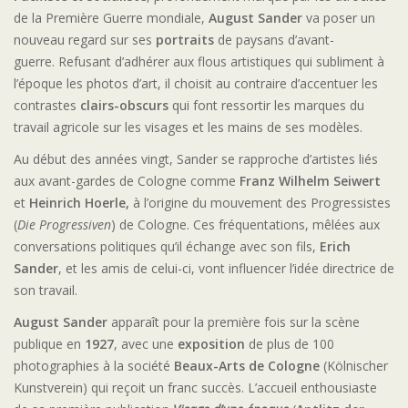
de la Première Guerre mondiale,
August Sander
va poser un
nouveau regard sur ses
portraits
de paysans d’avant-
guerre. Refusant d’adhérer aux flous artistiques qui subliment à
l’époque les photos d’art, il choisit au contraire d’accentuer les
contrastes
clairs-obscurs
qui font ressortir les marques du
travail agricole sur les visages et les mains de ses modèles.
Au début des années vingt, Sander se rapproche d’artistes liés
aux avant-gardes de Cologne comme
Franz Wilhelm Seiwert
et
Heinrich Hoerle,
à l’origine du mouvement des Progressistes
(
Die Progressiven
) de Cologne. Ces fréquentations, mêlées aux
conversations politiques qu’il échange avec son fils,
Erich
Sander
, et les amis de celui-ci, vont influencer l’idée directrice de
son travail.
August Sander
apparaît pour la première fois sur la scène
publique en
1927
, avec une
exposition
de plus de 100
photographies à la société
Beaux-Arts de Cologne
(Kölnischer
Kunstverein) qui reçoit un franc succès. L’accueil enthousiaste