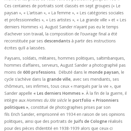
Ces centaines de portraits sont classés en sept groupes (« Le
paysan », « L’artisan », « La femme », « Les catégories sociales
et professionnelles », « Les artistes », « La grande ville » et « Les
derniers Hommes »). August Sander n’ayant pas eu le temps
d’achever son travail, la composition de l’ouvrage final a été
reconstituée par ses
descendants
à partir des instructions
écrites qu’il a laissées.
Paysans, soldats, militaires, hommes politiques, saltimbanques,
hommes d’affaires, serveurs, August Sander a photographié pas
moins de
600 professions
. Débuté dans le
monde paysan
, le
cycle s’achève dans la
grande ville
, avec ses mendiants, ses
chômeurs, ses infirmes, tous ceux « marqués par la vie », que
Sander appelle
« Les derniers Hommes »
. À la fin de la guerre, il
intègre aux
Hommes du XXe siècle
le
portfolio « Prisonniers
politiques »
, constitué de photographies prises par son
fils Erich Sander, emprisonné en 1934 en raison de ses opinions
politiques, ainsi que des portraits de
Juifs de Cologne
réalisés
pour des pièces d’identité en 1938-1939 alors que ceux-ci