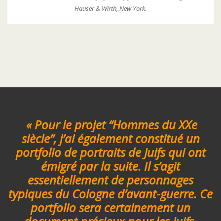
Hauser & Wirth, New York.
« Pour le projet “Hommes du XXe
siècle”, j’ai également constitué un
portfolio de portraits de Juifs qui ont
émigré par la suite. Il s’agit
essentiellement de personnages
typiques du Cologne d’avant-guerre. Ce
portfolio sera certainement un