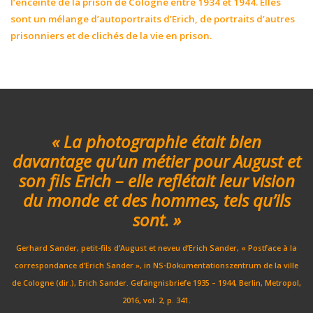
l’enceinte de la prison de Cologne entre 1934 et 1944. Elles
sont un mélange d’autoportraits d’Erich, de portraits d’autres
prisonniers et de clichés de la vie en prison.
« La photographie était bien
davantage qu’un métier pour August et
son fils Erich – elle reflétait leur vision
du monde et des hommes, tels qu’ils
sont. »
Gerhard Sander, petit-fils d’August et neveu d’Erich Sander, « Postface à la
correspondance d’Erich Sander », in NS-Dokumentationszentrum de la ville
de Cologne (dir.), Erich Sander. Gefängnisbriefe 1935 – 1944, Berlin, Metropol,
2016, vol. 2, p. 341.