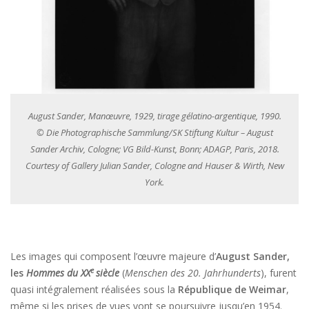
August Sander, Manœuvre, 1929, tirage gélatino-argentique, 1990.
© Die Photographische Sammlung/SK Stiftung Kultur – August
Sander Archiv, Cologne; VG Bild-Kunst, Bonn; ADAGP, Paris, 2018.
Courtesy of Gallery Julian Sander, Cologne and Hauser & Wirth, New
York.
Les images qui composent l’œuvre majeure d’
August Sander,
e
les
Hommes du XX
siècle
(
Menschen des 20. Jahrhunderts
), furent
quasi intégralement réalisées sous la
République de Weimar
,
même si les prises de vues vont se poursuivre jusqu’en 1954.