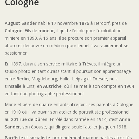
Cologne
August Sander
naît le 17 novembre
1876
à Herdorf, près de
Cologne
. Fils de
mineur
, il quitte l’école pour l’exploitation
minière en 1890. À 16 ans, il se procure son premier appareil
photo et découvre un médium pour lequel il va rapidement se
passionner.
En 1897, durant son service militaire à Trèves, il intègre un
studio photo
en tant qu’assistant. Il poursuit son apprentissage
entre
Berlin
, Magdebourg, Halle, Leipzig et Dresde, puis
s’installe à Linz, en
Autriche
, où il se met à son compte en 1904
en tant que photographe professionnel.
Marié et père de quatre enfants, il rejoint ses parents à Cologne
en 1910 où il va ouvrir son atelier de portraitiste professionnel,
au
201 rue de Düren
. Enrôlé dans l’armée en 1914, c’est
Anna
Sander
, son épouse, qui dirigera seule l’atelier jusqu’en 1918.
Pacifiste
et
socialiste
, profondément marqué par les atrocités